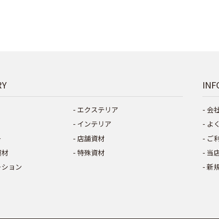
RY
INF
エクステリア
会
インテリア
よ
ー
店舗資材
ご
資材
特殊資材
当
ーション
新