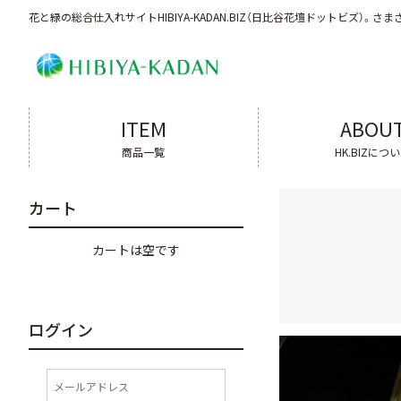
花と緑の総合仕入れサイトHIBIYA-KADAN.BIZ（日比谷花壇ドットビズ）。
さま
ITEM
ABOU
商品一覧
HK.BIZにつ
カート
カートは空です
ログイン