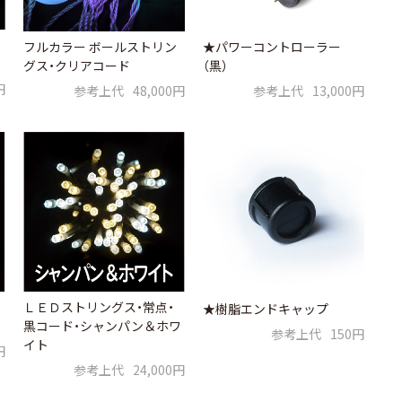
フルカラー ボールストリン
★パワーコントローラー
グス・クリアコード
（黒）
円
参考上代
48,000円
参考上代
13,000円
ＬＥＤストリングス・常点・
★樹脂エンドキャップ
黒コード・シャンパン＆ホワ
参考上代
150円
イト
円
参考上代
24,000円