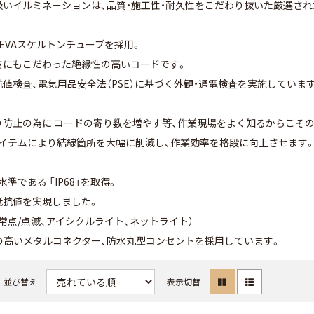
扱いイルミネーションは、品質・施工性・耐久性をこだわり抜いた厳選さ
EVAスケルトンチューブを採用。
さにもこだわった絶縁性の高いコードです。
値検査、電気用品安全法（PSE）に基づく外観・通電検査を実施していま
り防止の為に コードの寄り数を増やす等、作業現場をよく知るからこそ
アイテムにより結線箇所を大幅に削減し、作業効率を格段に向上させます
準である 「IP68」を取得。
抵抗値を実現しました。
常点/点滅、アイシクルライト、ネットライト）
の高いメタルコネクター、防水丸型コンセントを採用しています。
並び替え
表示切替