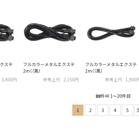
フルカラーメタルエクステ
クステ
フルカラーメタルエクステ
1m（（黒）
2m（（黒）
参考上代
1,900
3,400円
参考上代
2,150円
88
件中 1〜20件目
1
2
3
4
5