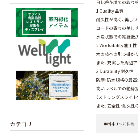
日比谷花壇での取り
1 Quality 品質
耐久性が高く、美しい
コードの寄りの美し
水没状態での絶縁抵抗
2 Workability 施工性
木の枝への引っ掛か
また、充実した周辺
3 Durability 耐久性
防塵・防水規格の最高水
高いレベルでの絶縁
（ストリングスライト
また、安全性・耐久性
カテゴリ
88
件中 1〜20件目