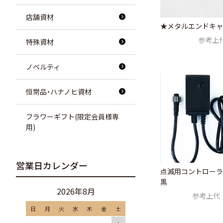
店舗資材
★メタルエンドキャ
参考上
特殊資材
ノベルティ
恒常品・ハナノヒ資材
フラワーギフト(限定会員様専
用)
営業日カレンダー
点滅用コントローラー
黒
2026年8月
参考上代
日
月
火
水
木
金
土