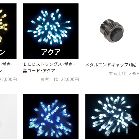
・常点・
ＬＥＤストリングス・常点・
メタルエンドキャップ（黒）
ン
黒コード・アクア
参考上代
399
22,000円
参考上代
22,000円