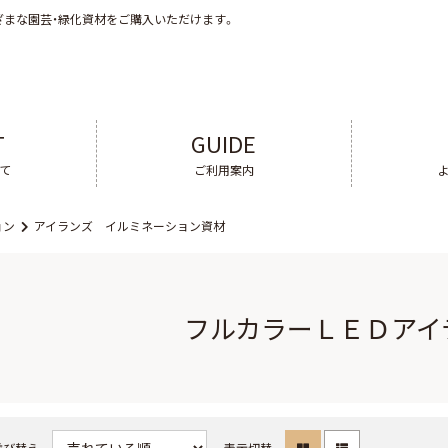
ざまな園芸・緑化資材をご購入いただけます。
T
GUIDE
いて
ご利用案内
ョン
アイランズ イルミネーション資材
フルカラーＬＥＤアイ
並び替え
表示切替