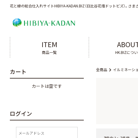
花と緑の総合仕入れサイトHIBIYA-KADAN.BIZ（日比谷花壇ドットビズ）。
さま
ITEM
ABOU
商品一覧
HK.BIZにつ
全商品
イルミネーシ
カート
カートは空です
ログイン
7
件中 1〜7件目