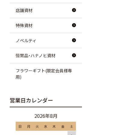
店舗資材
特殊資材
ノベルティ
恒常品・ハナノヒ資材
フラワーギフト(限定会員様専
用)
営業日カレンダー
2026年8月
日
月
火
水
木
金
土