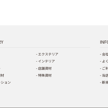
RY
INF
エクステリア
会
インテリア
よ
ー
店舗資材
ご
資材
特殊資材
当
ーション
新