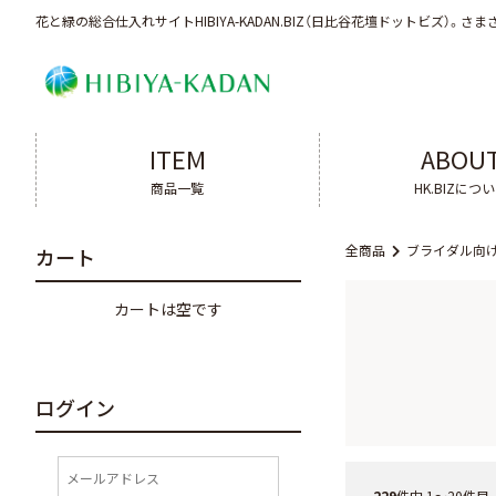
花と緑の総合仕入れサイトHIBIYA-KADAN.BIZ（日比谷花壇ドットビズ）。
さま
ITEM
ABOU
商品一覧
HK.BIZにつ
全商品
ブライダル向
カート
カートは空です
ログイン
229
件中 1〜20件目