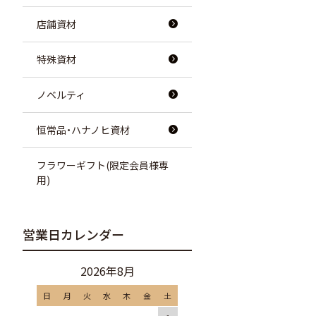
店舗資材
特殊資材
ノベルティ
恒常品・ハナノヒ資材
フラワーギフト(限定会員様専
用)
営業日カレンダー
2026年8月
日
月
火
水
木
金
土