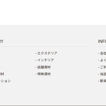
RY
INF
エクステリア
会
インテリア
よ
ー
店舗資材
ご
資材
特殊資材
当
ーション
新