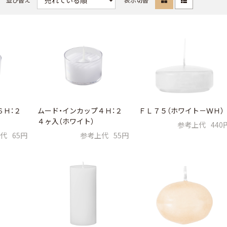
６Ｈ：２
ムード・インカップ４Ｈ：２
ＦＬ７５（ホワイト－ＷＨ）
４ヶ入（ホワイト）
参考上代
440
代
65円
参考上代
55円