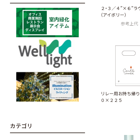
２・３／４”×６”ラ
（アイボリー）
参考上代
リレー用お持ち帰り
０×２２５
カテゴリ