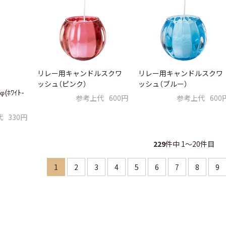
リレー用キャンドルスクワ
リレー用キャンドルスクワ
ッシュ（ピンク）
ッシュ（ブルー）
φ(ﾎﾜｲﾄ-
参考上代
600円
参考上代
600
代
330円
229
件中 1〜20件目
1
2
3
4
5
6
7
8
9