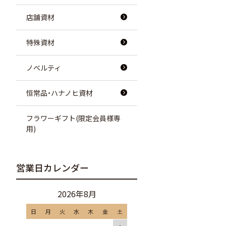
店舗資材
特殊資材
ノベルティ
恒常品・ハナノヒ資材
フラワーギフト(限定会員様専
用)
営業日カレンダー
2026年8月
日
月
火
水
木
金
土