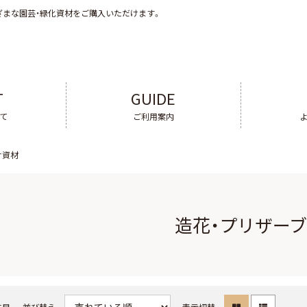
ざまな園芸・緑化資材をご購入いただけます。
T
GUIDE
いて
ご利用案内
け資材
造花・プリザー
件目
並び替え
表示切替