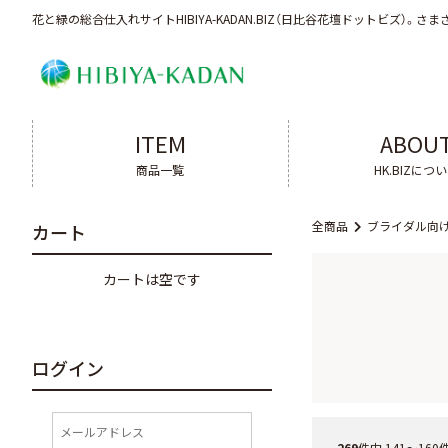
花と緑の総合仕入れサイトHIBIYA-KADAN.BIZ（日比谷花壇ドットビズ）。
さま
ITEM
ABOU
商品一覧
HK.BIZにつ
全商品
ブライダル向
カート
カートは空です
ログイン
269
件中 141〜160