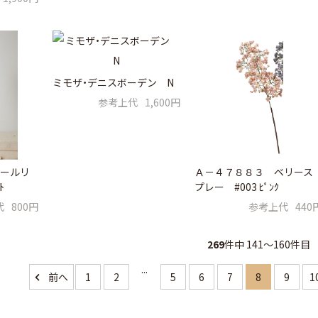
ミモザ・デニスボーデン N
参考上代
1,600円
ールリ
Ａ－４７８８３ ベリース
ﾄ
プレー #003 ﾋﾟﾝｸ
代
800円
参考上代
440
269
件中 141〜160件目
...
1
2
5
6
7
8
9
1