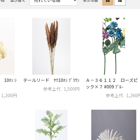
0ﾎﾝ ｼ
テールリード ﾔｸ10ﾎﾝ ﾌﾞﾗｳﾝ
Ａ－３６１１２ ローズピ
ック×７ #009 ﾌﾞﾙ-
参考上代
1,500円
1,200円
参考上代
1,260