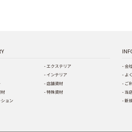
RY
INF
エクステリア
会
インテリア
よ
ー
店舗資材
ご
資材
特殊資材
当
ーション
新