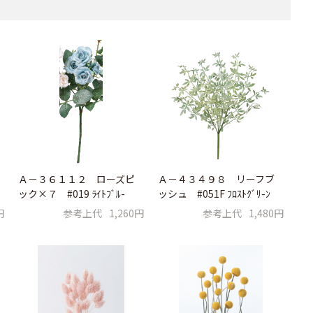
Ａ－３６１１２ ローズピ
Ａ－４３４９８ リーフブ
ック×７ #019 ﾗｲﾄﾌﾞﾙ-
ッシュ #051F ﾌﾛｽﾄｸﾞﾘ-ﾝ
円
参考上代
1,260円
参考上代
1,480円