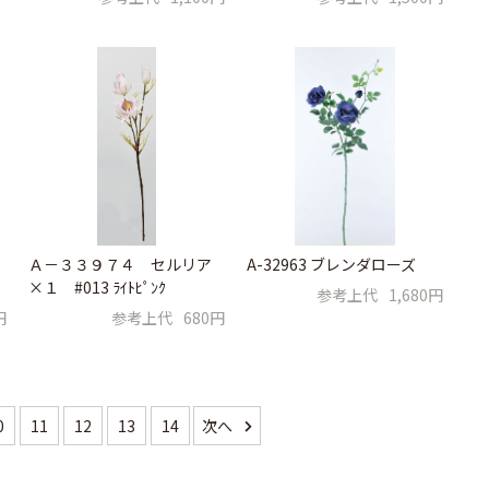
Ａ－３３９７４ セルリア
A-32963 ブレンダローズ
×１ #013 ﾗｲﾄﾋﾟﾝｸ
参考上代
1,680円
円
参考上代
680円
0
11
12
13
14