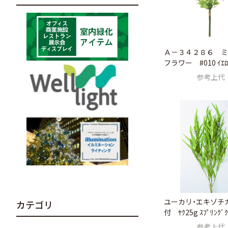
Ａ－３４２８６ ミ
フラワー #010 ｲｴﾛ
参考上代
ユーカリ・エキゾチ
カテゴリ
付 ﾔｸ25g ｽﾌﾟﾘﾝｸﾞｸ
参考上代