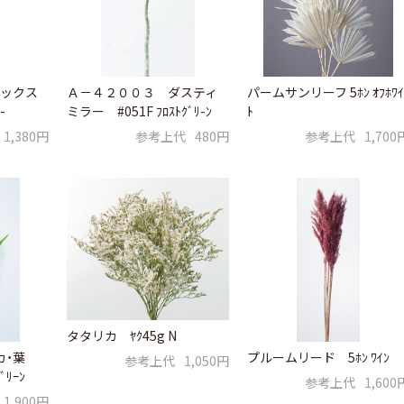
ックス
Ａ－４２００３ ダスティ
パームサンリーフ 5ﾎﾝ ｵﾌﾎﾜｲ
-
ミラー #051F ﾌﾛｽﾄｸﾞﾘ-ﾝ
ﾄ
1,380円
参考上代
480円
参考上代
1,700
タタリカ ﾔｸ45g N
カ・葉
プルームリード 5ﾎﾝ ﾜｲﾝ
参考上代
1,050円
ﾞﾘｰﾝ
参考上代
1,600
1,900円