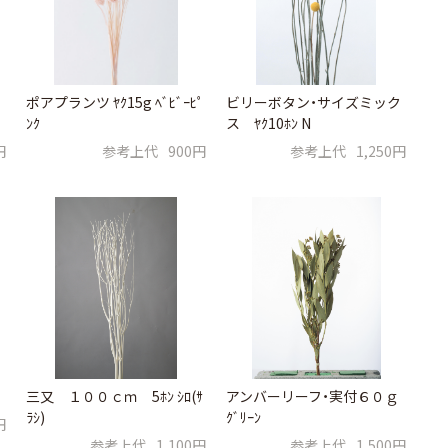
ポアプランツ ﾔｸ15g ﾍﾞﾋﾞｰﾋﾟ
ビリーボタン・サイズミック
ﾝｸ
ス ﾔｸ10ﾎﾝ N
円
参考上代
900円
参考上代
1,250円
三又 １００ｃｍ 5ﾎﾝ ｼﾛ(ｻ
アンバーリーフ・実付６０ｇ
ﾗｼ)
ｸﾞﾘｰﾝ
円
参考上代
1,100円
参考上代
1,500円