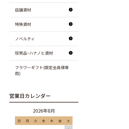
店舗資材
特殊資材
ノベルティ
恒常品・ハナノヒ資材
フラワーギフト(限定会員様専
用)
営業日カレンダー
2026年8月
日
月
火
水
木
金
土