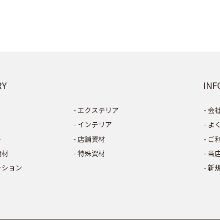
RY
INF
エクステリア
会
インテリア
よ
ー
店舗資材
ご
資材
特殊資材
当
ーション
新