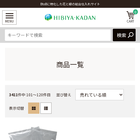
BtoBに特化した花と緑の総合仕入れサイト
0
商品一覧
3411
件中 101〜120件目
並び替え
表示切替