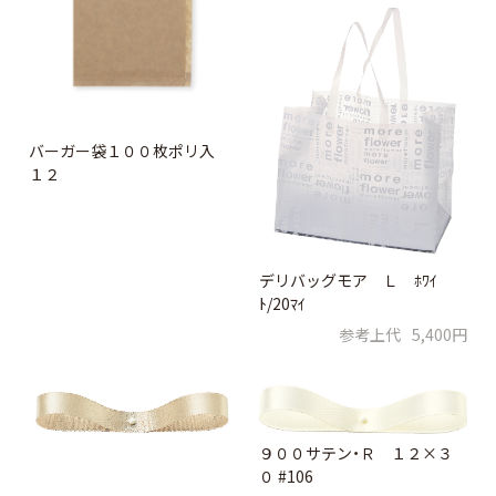
バーガー袋１００枚ポリ入
１２
デリバッグモア Ｌ ﾎﾜｲ
ﾄ/20ﾏｲ
参考上代
5,400円
９００サテン・Ｒ １２×３
０ #106