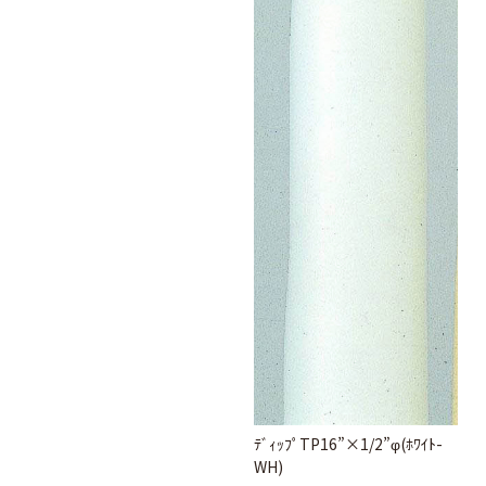
ﾃﾞｨｯﾌﾟTP16”×1/2”φ(ﾎﾜｲﾄ-
WH)