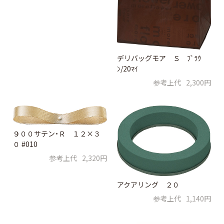
デリバッグモア Ｓ ﾌﾞﾗｳ
ﾝ/20ﾏｲ
参考上代
2,300円
９００サテン・Ｒ １２×３
０ #010
参考上代
2,320円
アクアリング ２０
参考上代
1,140円