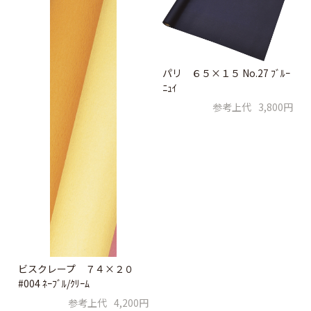
パリ ６５×１５ No.27 ﾌﾞﾙｰ
ﾆｭｲ
参考上代
3,800円
ビスクレープ ７４×２０
#004 ﾈｰﾌﾞﾙ/ｸﾘｰﾑ
参考上代
4,200円