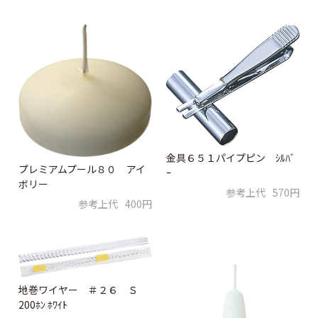
金具６５１パイプピン ｼﾙﾊﾞ
プレミアムプール８０ アイ
ｰ
ボリー
参考上代
570円
参考上代
400円
地巻ワイヤー ＃２６ Ｓ
200ﾎﾝ ﾎﾜｲﾄ