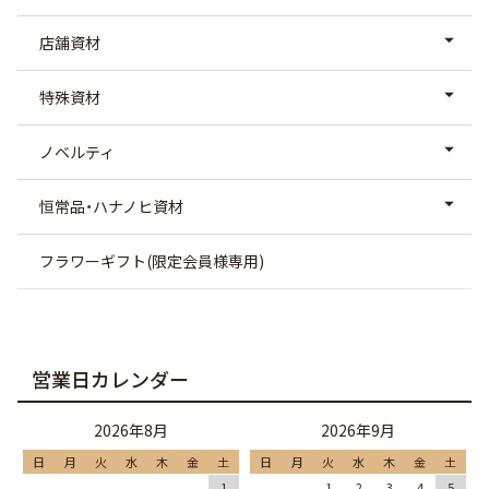
店舗資材
特殊資材
ノベルティ
恒常品・ハナノヒ資材
フラワーギフト(限定会員様専用)
営業日カレンダー
2026年8月
2026年9月
日
月
火
水
木
金
土
日
月
火
水
木
金
土
1
1
2
3
4
5