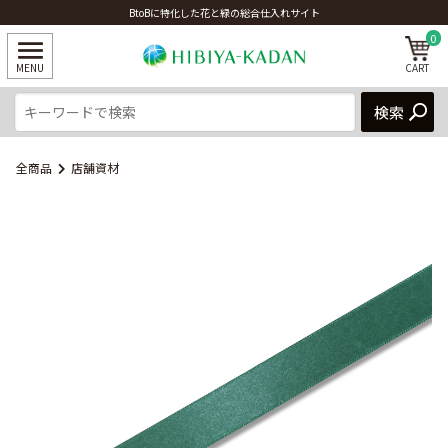
BtoBに特化した花と緑の総合仕入れサイト
0
全商品
店舗資材