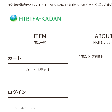
花と緑の総合仕入れサイトHIBIYA-KADAN.BIZ（日比谷花壇ドットビズ）。
さま
ITEM
ABOU
商品一覧
HK.BIZにつ
全商品
店舗資材
カート
カートは空です
ログイン