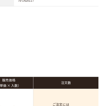
70-1420117
販売価格
注文数
（単価 × 入数）
ご注文には