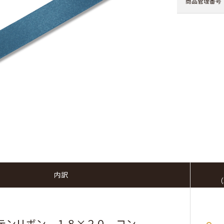
商品管理番号
内訳
テンリボン １８×２０ コン