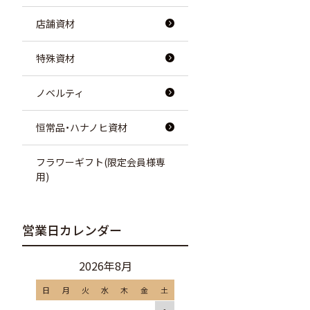
店舗資材
特殊資材
ノベルティ
恒常品・ハナノヒ資材
フラワーギフト(限定会員様専
用)
営業日カレンダー
2026年8月
日
月
火
水
木
金
土