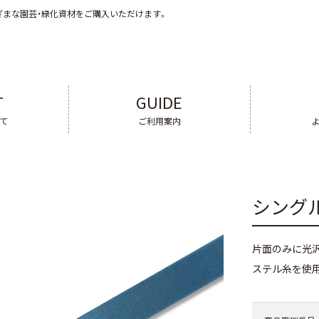
ざまな園芸・緑化資材をご購入いただけます。
T
GUIDE
いて
ご利用案内
シング
片面のみに光
ステル糸を使