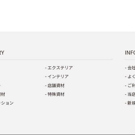
RY
INF
エクステリア
会
インテリア
よ
ー
店舗資材
ご
資材
特殊資材
当
ーション
新