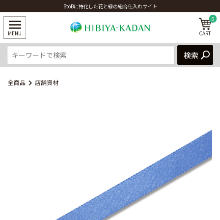
BtoBに特化した花と緑の総合仕入れサイト
0
全商品
店舗資材