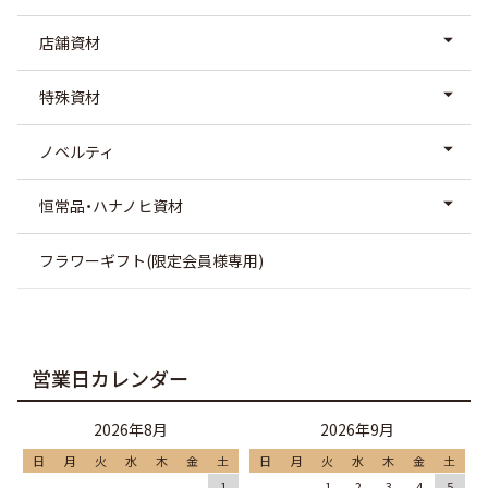
店舗資材
特殊資材
ノベルティ
恒常品・ハナノヒ資材
フラワーギフト(限定会員様専用)
営業日カレンダー
2026年8月
2026年9月
日
月
火
水
木
金
土
日
月
火
水
木
金
土
1
1
2
3
4
5