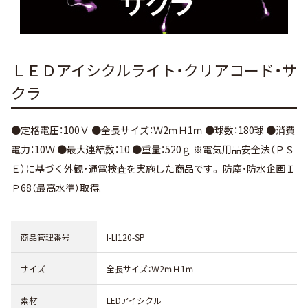
ＬＥＤアイシクルライト・クリアコード・サ
クラ
●定格電圧：100Ｖ ●全長サイズ：Ｗ2ｍＨ1ｍ ●球数：180球 ●消費
電力：10Ｗ ●最大連結数：10 ●重量：520ｇ ※電気用品安全法（ＰＳ
Ｅ）に基づく外観・通電検査を実施した商品です。 防塵・防水企画Ｉ
Ｐ68（最高水準）取得.
商品管理番号
I-LI120-SP
サイズ
全長サイズ：Ｗ2ｍＨ1ｍ
素材
LEDアイシクル