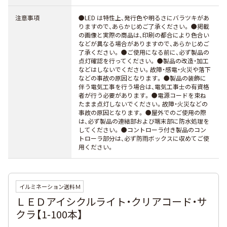
注意事項
●LED は特性上、発行色や明るさにバラツキがあ
りますので、あらかじめご了承ください。 ●掲載
の画像と実際の商品は、印刷の都合により色合い
などが異なる場合がありますので、あらかじめご
了承ください。 ●ご使用になる前に、必ず製品の
点灯確認を行ってください。 ●製品の改造・加工
などはしないでください。故障・感電・火災や落下
などの事故の原因となります。 ●製品の装飾に
伴う電気工事を行う場合は、電気工事士の有資格
者が行う必要があります。 ●電源コードを束ね
たまま点灯しないでください。故障・火災などの
事故の原因となります。 ●屋外でのご使用の際
は、必ず製品の連結部および端末部に防水処理を
してください。 ●コントローラ付き製品のコン
トローラ部分は、必ず防雨ボックスに収めてご使
用ください。
イルミネーション送料Ｍ
ＬＥＤアイシクルライト・クリアコード・サ
クラ【1-100本】