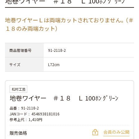
地卷ワイヤー ＃１８ Ｌ 100ﾎﾝ ｸﾞﾘｰﾝ
地巻ワイヤーＬは両端カットされておりません。（＃
１８のみ両端カット）
商品管理番号
91-2118-2
サイズ
L72cm
松村工芸
地卷ワイヤー ＃１８ Ｌ 100ﾎﾝ ｸﾞﾘｰﾝ
品番
91-2118-2
JANコード
4546938181016
参考上代
1,410円
会員のみ公開
販売価格