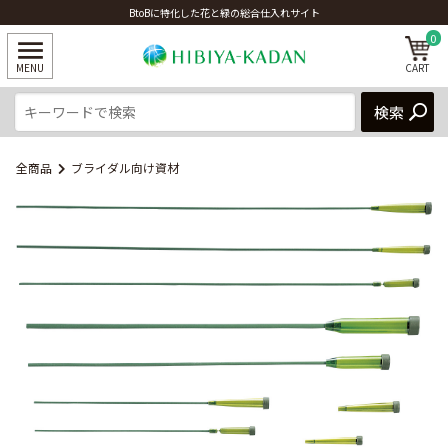
BtoBに特化した花と緑の総合仕入れサイト
0
全商品
ブライダル向け資材