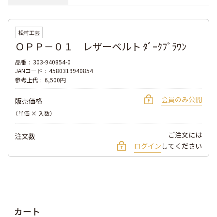
松村工芸
ＯＰＰ－０１ レザーベルト ﾀﾞｰｸﾌﾞﾗｳﾝ
品番
303-940854-0
JANコード
4580319940854
参考上代
6,500円
会員のみ公開
販売価格
（単価 × 入数）
ご注文には
注文数
ログイン
してください
カート