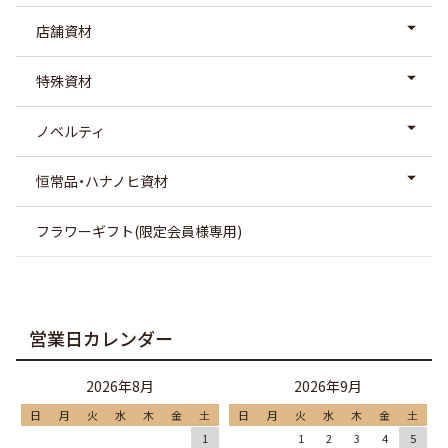
店舗資材
特殊資材
ノベルティ
恒常品・ハナノヒ資材
フラワーギフト(限定会員様専用)
営業日カレンダー
2026年8月
2026年9月
日
月
火
水
木
金
土
日
月
火
水
木
金
土
1
1
2
3
4
5