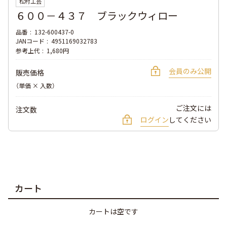
松村工芸
６００－４３７ ブラックウィロー
品番
132-600437-0
JANコード
4951169032783
参考上代
1,680円
会員のみ公開
販売価格
（単価 × 入数）
ご注文には
注文数
ログイン
してください
カート
カートは空です