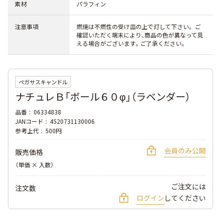
素材
パラフィン
注意事項
燃焼は不燃性の受け皿の上で灯して下さい。 ご
確認いただく端末により、商品の色が異なって見
える場合がございます。ご了承ください。
ペガサスキャンドル
ナチュレＢ「ボール６０φ」（ラベンダー）
品番
06334838
JANコード
4520731130006
参考上代
500円
会員のみ公開
販売価格
（単価 × 入数）
ご注文には
注文数
ログイン
してください