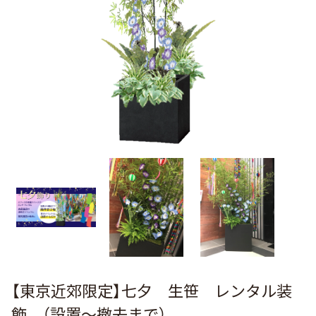
【東京近郊限定】七夕 生笹 レンタル装
飾 （設置～撤去まで）