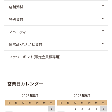
店舗資材
特殊資材
ノベルティ
恒常品・ハナノヒ資材
フラワーギフト(限定会員様専用)
営業日カレンダー
2026年8月
2026年9月
日
月
火
水
木
金
土
日
月
火
水
木
金
土
1
1
2
3
4
5