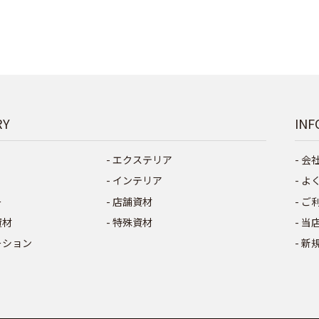
RY
INF
エクステリア
会
インテリア
よ
ー
店舗資材
ご
資材
特殊資材
当
ーション
新