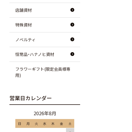
店舗資材
特殊資材
ノベルティ
恒常品・ハナノヒ資材
フラワーギフト(限定会員様専
用)
営業日カレンダー
2026年8月
日
月
火
水
木
金
土