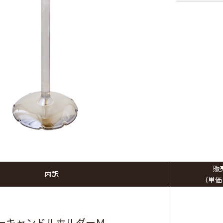
販
内訳
（単価
ーキャンドルホルダーＭ