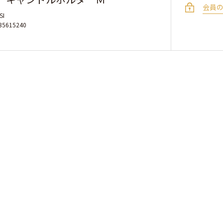
会員
SI
35615240