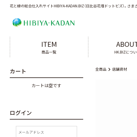
花と緑の総合仕入れサイトHIBIYA-KADAN.BIZ（日比谷花壇ドットビズ）。
さま
ITEM
ABOU
商品一覧
HK.BIZにつ
全商品
店舗資材
カート
カートは空です
ログイン