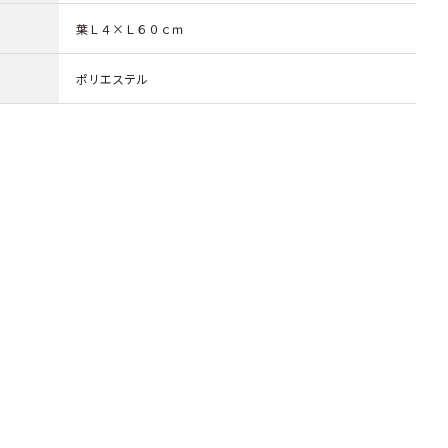
葉Ｌ４×Ｌ６０ｃｍ
ポリエステル