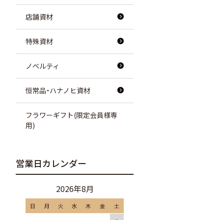
店舗資材
特殊資材
ノベルティ
恒常品・ハナノヒ資材
フラワーギフト(限定会員様専
用)
営業日カレンダー
2026年8月
日
月
火
水
木
金
土