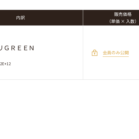
販売価格
内訳
（単価 × 入数）
リＧＲＥＥＮ
会員のみ公開
12E+12