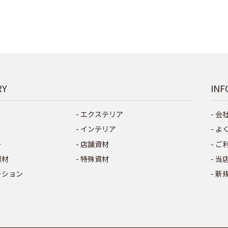
RY
INF
エクステリア
会
インテリア
よ
ー
店舗資材
ご
資材
特殊資材
当
ーション
新